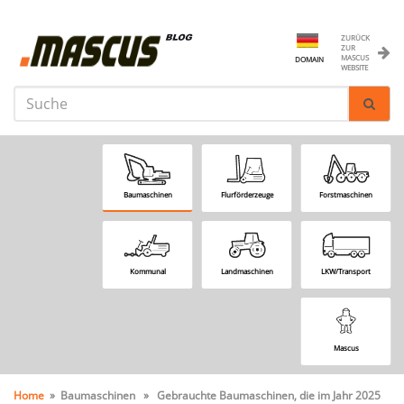
ZURÜCK
ZUR
MASCUS
DOMAIN
WEBSITE
Baumaschinen
Flurförderzeuge
Forstmaschinen
Kommunal
Landmaschinen
LKW/Transport
Mascus
Home
» Baumaschinen » Gebrauchte Baumaschinen, die im Jahr 2025